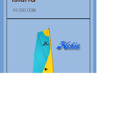
Price
‏44,000.00 ‏₪