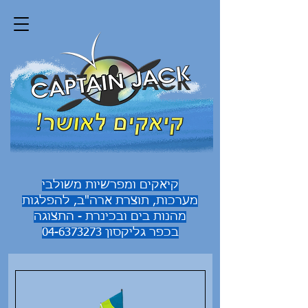
קיאקים ומפרשיות משולבי
מערכות, תוצרת ארה"ב, להפלגות
מהנות בים ובכינרת - התצוגה
בכפר גליקסון
04-6373273