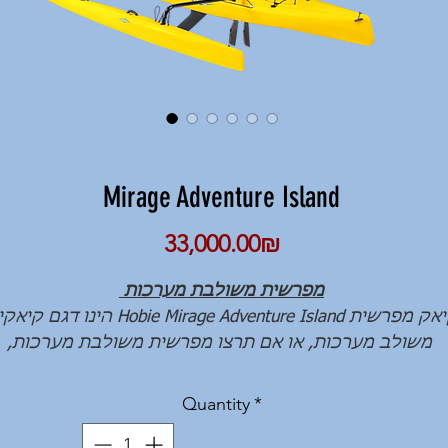
Mirage Adventure Island
Price
‏33,000.00 ‏₪
מפרשית משולבת מערכות
קיאק מפרשית Hobie Mirage Adventure Island הינו דגם 
משולב מערכות, או אם תרצו מפרשית משולבת מערכות,
מעשה קיאק ההופך תוך כחמש דקות, מקיאק לטרימרן. דג
קיאקים מפואר ומאובזר ברמת אבזור שרק חברת קיאקים
Quantity
*
אמריקאית כמו Hobie Kayak יודעת לתת. זהו דגם החלומות 
כל איש ים. קיאק /מפרשית מהיר, מהנה ומגוון ביכולות