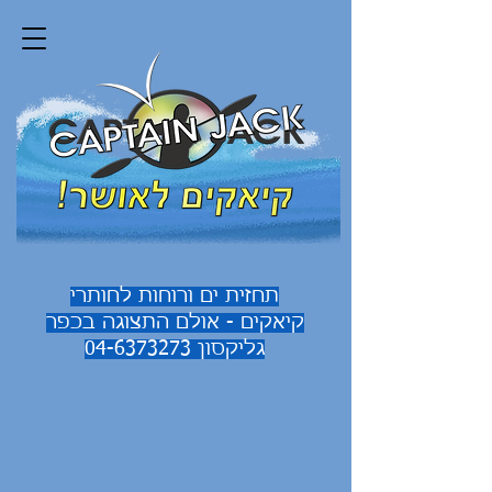
תחזית ים ורוחות לחותרי
קיאקים - אולם התצוגה בכפר
גליקסון
04-6373273