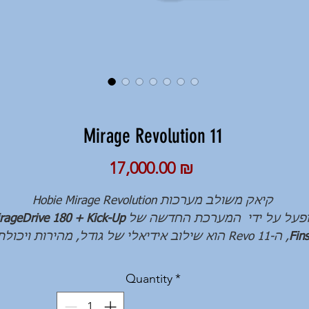
Mirage Revolution 11
Price
17,000.00 ₪
קיאק משולב מערכות Hobie Mirage Revolution
פעל על ידי המערכת החדשה של
rageDrive 180 + Kick-Up
Fin
, ה-Revo 11 הוא שילוב אידיאלי של גודל, מהירות ויכולת
תמרון, קיאק היכול לנוע במהירות ולגמוע מרחקים ארוכים
ים. קיאק משולב מערכות יפה ומושך את העין אשר מגיע ע
Quantity
*
 הדברים החיוניים הזמינים בדגמי קיאקי דיג גדולים יותר, א
במשקל מופחת משמעותית: מחזיקי חכות מעוצבים, פתחים