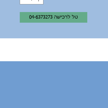
ובים ובאר אחסון מרווח. אין סנטימטר אחד מבוזבז על הקי
הקומפקטי הזה.
04-6373273 טל לרכישה
אורך הקיאק: 3.51 מ'
רוחב הקיאק: 74 ס"מ
משקל הקיאק: 29 ק"ג
קיבולת הקיאק: 125 ק"ג