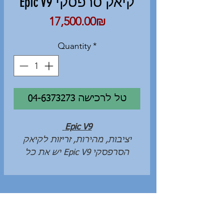
Epic V9 קיאק סרפסקי
Price
‏17,500.00 ‏₪
Quantity
*
04-6373273 טל לרכישה
Epic V9
יציבות, מהירות, זריזות לקיאק
הסרפסקי Epic V9 יש את כל
התכונות האלה.
קאק סרפסקי שיכול לקחת אתכם
למקומות חדשים ומרתקים שרק
חלמתם עליהם: חתירה במורד
הרוח (Downwind), חתירות