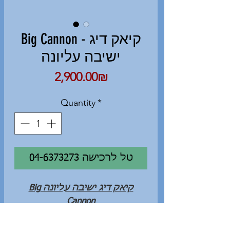
Big Cannon - קיאק דיג
ישיבה עליונה
Price
‏2,900.00 ‏₪
Quantity
*
04-6373273 טל לרכישה
קיאק דיג ישיבה עליונה Big
Cannon
קיאק דיג מקצועי תוצרת סין
המבוסס על הדגם האמריקאי ה-