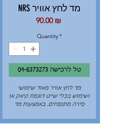
NRS מד לחץ אוויר
Price
90.00 ₪
Quantity
*
04-6373273 טל לרכישה
מד לחץ אוויר מאוד שימושי
ושימוש בכלי שייט דוגמת קיאק או
סירה מתנפחים. באמצעות מד
הלחץ ניתן לוודא שלחץ האוויר
אינו גבוה מעל המוגדר ובכך
להבטיח את איכות המוצר לאורך
זמן. מתאים גם לבדיקת לחץ