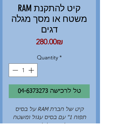
RAM קיט להתקנת
משטח או מסך מגלה
דגים
Price
‏280.00 ‏₪
Quantity
*
04-6373273 טל לרכישה
קיט של חברת RAM על בסיס
תפוח 1" עם בסיס עגול ומשטח
התקנה עליון עגול להתקנת בסיס
מסך מגלה דגים ואביזרים נוספים.