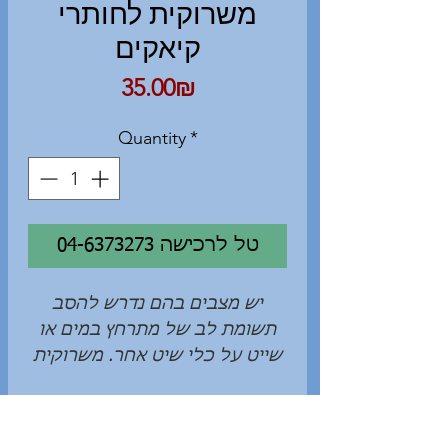
משרוקית לחותרי
קיאקים
Price
‏35.00 ‏₪
Quantity
*
04-6373273 טל לרכישה
יש מצבים בהם נדרש להסב
תשומת לב של מתרחץ במים או
שייט על כלי שיט אחר. משרוקית
הינה כלי פשוט ונוח לבצע את
העבודה. המשרוקית תעזור לך
להגיע בבטחה עם הקיאק גם