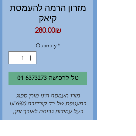
מזרון הרמה להעמסת
קיאק
Price
‏280.00 ‏₪
Quantity
*
04-6373273 טל לרכישה
מזרן העמסה הינו מזרן ספוג
במעטפת של בד קורדורה ULY600
בעל עמידות גבוהה לאורך זמן,
באורך של 1.8 מ' ורוחב של 0.8 מ'
עם רצועות אבטחה המאפשרים
לפרוש את המזרן על גבי חזית