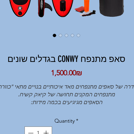
בגדלים שונים CONWY סאפ מתנפח
Price
‏1,500.00 ‏₪
רה של סאפים מתנפחים מאד איכותיים בנויים מתאי "כוורת
מתנפחים המקנים תחושה של קיאק קשיח.
הסאפים מגיגיעים בכמה מידות:
' אורך 71 ס"מ רוחב - גובה 10 ס"מ - קיבולת 100 ק"ג
חיר הסאפ:
1200 ש"ח
כולל משוט, ליש רגל, משאבה, אפוד
Quantity
*
תיק נשיאה
.